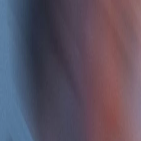
Lingua facile
IT
IT
Pagina iniziale